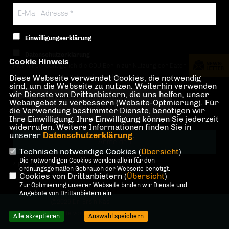
Einwilligungserklärung
Datenschutzerklärung
Cookie Hinweis
Hiermit berechtige ich die CDU Berlin zur Nutzung der Daten im Sinn
Diese Webseite verwendet Cookies, die notwendig
der nachfolgenden
Datenschutzerklärung.*
sind, um die Webseite zu nutzen. Weiterhin verwenden
wir Dienste von Drittanbietern, die uns helfen, unser
Anti-Roboter-Verifizierung
Webangebot zu verbessern (Website-Optmierung). Für
Hier klicken
die Verwendung bestimmter Dienste, benötigen wir
Ihre Einwilligung. Ihre Einwilligung können Sie jederzeit
Friendly
Captcha ⇗
widerrufen. Weitere Informationen finden Sie in
unserer
Datenschutzerklärung
.
Technisch notwendige Cookies (
Übersicht
)
Die notwendigen Cookies werden allein für den
* Pflichtfeld!
ordnungsgemäßen Gebrauch der Webseite benötigt.
Cookies von Drittanbietern (
Übersicht
)
Zur Optimierung unserer Webseite binden wir Dienste und
Angebote von Drittanbietern ein.
@2026 Dr. Ersin Nas
Alle Rechte vorbehalten.
Alle akzeptieren
Auswahl speichern