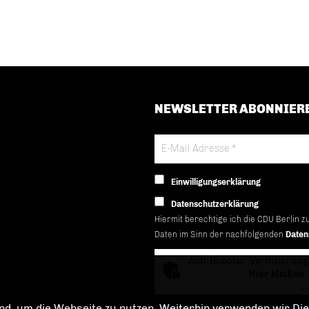
NEWSLETTER ABONNIER
Einwilligungserklärung
Datenschutzerklärung
Hiermit berechtige ich die CDU Berlin z
Daten im Sinn der nachfolgenden
Daten
Anti-Roboter-Verifizierung
Hier klicken
Fr
d, um die Webseite zu nutzen. Weiterhin verwenden wir Dien