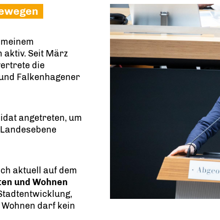
 bewegen
n meinem
 aktiv. Seit März
ertrete die
t und Falkenhagener
ndidat angetreten, um
uf Landesebene
ch aktuell auf dem
ten
und Wohnen
„Stadtentwicklung,
 Wohnen darf kein