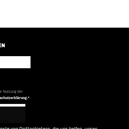
EN
ur Nutzung der
schutzerklärung.*
iendly
Captcha ⇗
ste von Drittanbietern, die uns helfen, unser