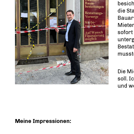
besich
die S
Bauarb
Mieter
sofort
unterg
Besta
musste
Die Mi
soll. 
und we
Meine Impressionen: